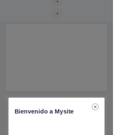
Bienvenido a Mysite