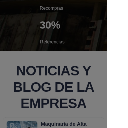
Recompras
30%
Referencias
NOTICIAS Y
BLOG DE LA
EMPRESA
Maquinaria de Alta