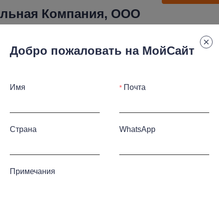
ельная Компания, ООО
Добро пожаловать на МойСайт
Имя
Почта
род Вэйцзячжуан, уезд
, Китай
Страна
WhatsApp
Примечания
Ча