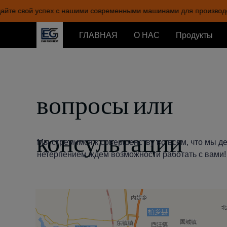
йте свой успех с нашими современными машинами для производст
ГЛАВНАЯ
О НАС
Продукты
вопросы или
консультации
Мы стремимся к совершенству во всем, что мы де
нетерпением ждем возможности работать с вами!