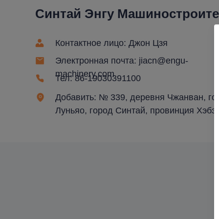
Синтай Энгу Машиностроит
Контактное лицо: Джон Цзя
Электронная почта: jiacn@engu-
machinery.com
Тел: 86-19030391100
Добавить: № 339, деревня Чжанван, го
Луньяо, город Синтай, провинция Хэбэй