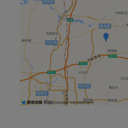
© 2026 AutoNavi
- GS(2025)5996号