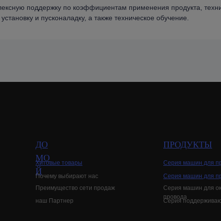
плексную поддержку по коэффициентам применения продукта, техн
становку и пусконаладку, а также техническое обучение.
ДО
ПРОДУКТЫ
МО
Хитовые товары
Серия машин для пр
Й
Почему выбирают нас
Серия машин для п
Преимущество сети продаж
Серия машин для ок
провода
наш Партнер
Серия поддерживаю