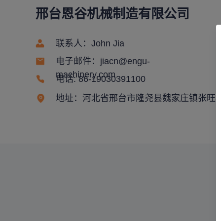
邢台恩谷机械制造有限公司
联系人：John Jia
电子邮件：jiacn@engu-
machinery.com
电话: 86-19030391100
地址：河北省邢台市隆尧县魏家庄镇张旺村