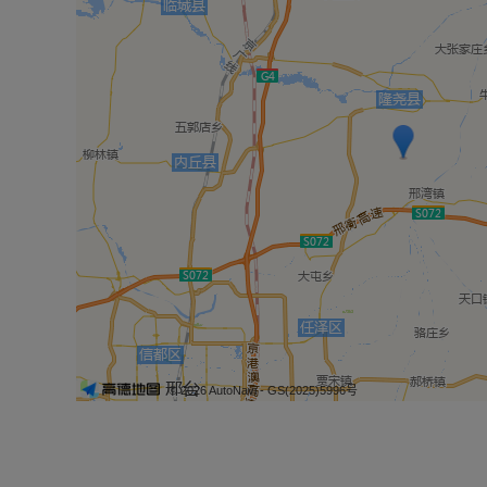
© 2026 AutoNavi
- GS(2025)5996号